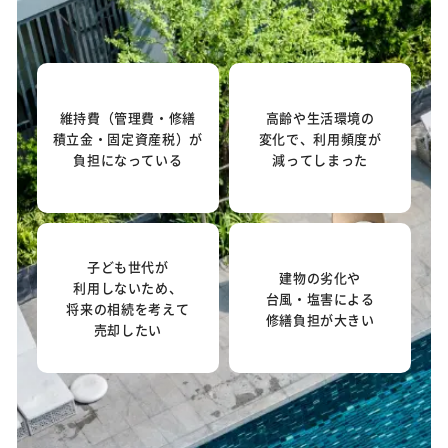
維持費（管理費・修繕
高齢や生活環境の
積立金・固定資産税）が
変化で、利用頻度が
負担になっている
減ってしまった
子ども世代が
建物の劣化や
利用しないため、
台風・塩害による
将来の相続を考えて
修繕負担が大きい
売却したい