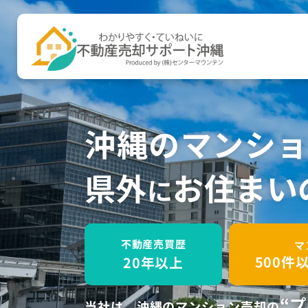
沖縄のマンシ
県外
お住まい
に
不動産売買歴
マ
500件
20年以上
“
当社は、沖縄のマンション売却の