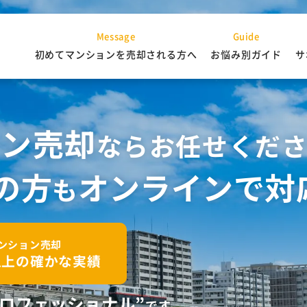
Message
Guide
初めてマンションを売却される方へ
お悩み別ガイド
サ
ョン売却
ならお任せくだ
の方
オンラインで対
も
ンション売却
以上の確かな実績
プロフェッショナル”
です。